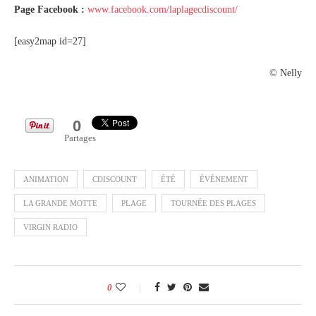
Page Facebook :
www.facebook.com/laplagecdiscount/
[easy2map id=27]
© Nelly
0
Partages
ANIMATION
CDISCOUNT
ÉTÉ
ÉVÉNEMENT
LA GRANDE MOTTE
PLAGE
TOURNÉE DES PLAGES
VIRGIN RADIO
0