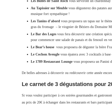
Les Bulles de Saint Roch
vous serviront un chardonnay l
Au Tapissier sur Meuble
vous dégusterez des patates au
musique fort sympathique !
Les Tanins d’abord
vous proposera un tapas sur le thème
gras du fromage – le viognier de Béziers du Domaine M
Le Bar des Loges
vous fera découvrir une création spécial
pour commencer une salade de panais et du fenouil en verri
Le Bear’s house
vous proposera de déguster la bière Frap 
Le Cochon Aveugle
vous épatera avec 3 cocktails à base
Le 1789 Restaurant Lounge
vous proposera un Panini de
De belles adresses à découvrir ou redécouvrir cette année encor
Le carnet de 3 dégustations pour 2
Si vous voulez participer à ces soirées gourmandes et gastronom
au prix de 20€ à échanger dans les restaurants et bars participan