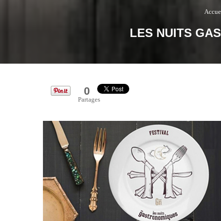
Accue
LES NUITS GA
0
Partages