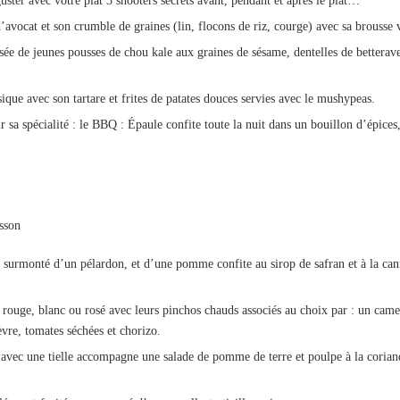
guster avec votre plat 3 shooters secrets avant, pendant et après le plat…
’avocat et son crumble de graines (lin, flocons de riz, courge) avec sa brousse
ée de jeunes pousses de chou kale aux graines de sésame, dentelles de betterav
ique avec son tartare et frites de patates douces servies avec le mushypeas.
 sa spécialité : le BBQ : Épaule confite toute la nuit dans un bouillon d’épices
usson
 surmonté d’un pélardon, et d’une pomme confite au sirop de safran et à la c
.
n rouge, blanc ou rosé avec leurs pinchos chauds associés au choix par : un ca
vre, tomates séchées et chorizo.
avec une tielle accompagne une salade de pomme de terre et poulpe à la coriand