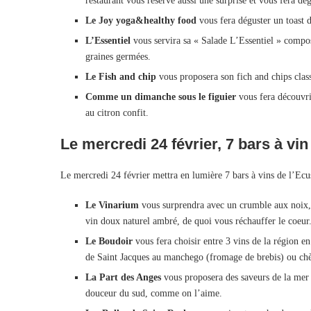
restaurant vous réserve aussi une surprise et vous fera dé
Le Joy yoga&healthy food
vous fera déguster un toast d
L’Essentiel
vous servira sa « Salade L’Essentiel » compos
graines germées.
Le Fish and chip
vous proposera son fich and chips class
Comme un dimanche sous le figuier
vous fera découvrir
au citron confit.
Le mercredi 24 février, 7 bars à vin
Le mercredi 24 février mettra en lumière 7 bars à vins de l’Ec
Le Vinarium
vous surprendra avec un crumble aux noix,
vin doux naturel ambré, de quoi vous réchauffer le coeur
Le Boudoir
vous fera choisir entre 3 vins de la région e
de Saint Jacques au manchego (fromage de brebis) ou chè
La Part des Anges
vous proposera des saveurs de la mer 
douceur du sud, comme on l’aime.