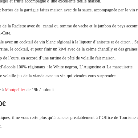
éger et fruité accompagné d’une excellente tieille maison.
x herbes de la garrigue faites maison avec de la sauce, accompagnée par le vin
 de la Raclette avec du cantal ou tomme de vache et le jambon de pays accompag
i-Cote.
e avec un cocktail de vin blanc régional à la liqueur d’anisette et de citron . Se
ne, le cocktail, et pour finir un kiwi avec de la crème chantilly et des graines 
de l’ours, en accord d’une tartine de pâté de volaille fait maison.
 d’alcools 100% régionaux : le White negron, L’Augustine et La marquisette.
 volaille jus de la viande avec un vin qui viendra vous surprendre.
e à
Montpellier
de 19h à minuit.
0€
iques, il ne vous reste plus qu’à acheter préalablement à l’Office de Tourisme
t.