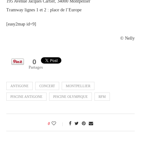
195 Avenue Jacques Cartier, 34000 Montpellier
Tramway lignes 1 et 2 : place de l’Europe
[easy2map id=9]
© Nelly
0
Partages
ANTIGONE
CONCERT
MONTPELLIER
PISCINE ANTIGONE
PISCINE OLYMPIQUE
RFM
0