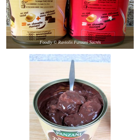
Foodly © Raviolis Panzani Sucrés