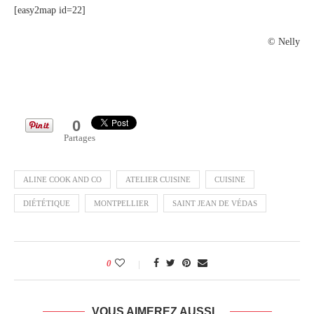
[easy2map id=22]
© Nelly
0
Partages
ALINE COOK AND CO
ATELIER CUISINE
CUISINE
DIÉTÉTIQUE
MONTPELLIER
SAINT JEAN DE VÉDAS
0
VOUS AIMEREZ AUSSI...