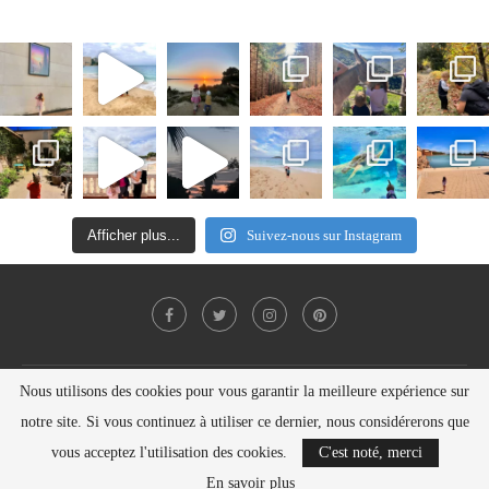
Afficher plus...
Suivez-nous sur Instagram
Nous utilisons des cookies pour vous garantir la meilleure expérience sur
Politique de confidentialité
Contact
notre site. Si vous continuez à utiliser ce dernier, nous considérerons que
Copyright © Nelly SEILER 2021
vous acceptez l'utilisation des cookies.
C'est noté, merci
BACK TO TOP
En savoir plus