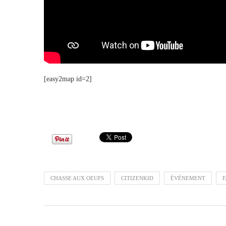
[easy2map id=2]
CHASSE AUX OEUFS
CITIZENKID
ÉVÉNEMENT
F