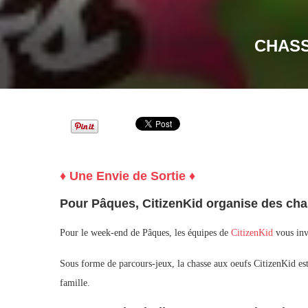
CHASS
♦ Une Envie de Sortie ♦
Pour Pâques, CitizenKid organise des chas
Pour le week-end de Pâques, les équipes de
CitizenKid
vous invi
Sous forme de parcours-jeux, la chasse aux oeufs CitizenKid est
famille.