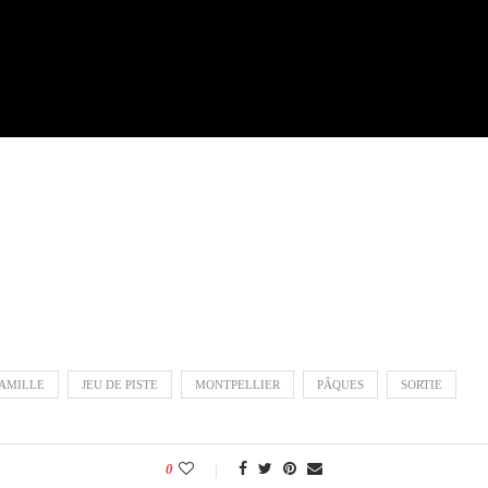
AMILLE
JEU DE PISTE
MONTPELLIER
PÂQUES
SORTIE
0