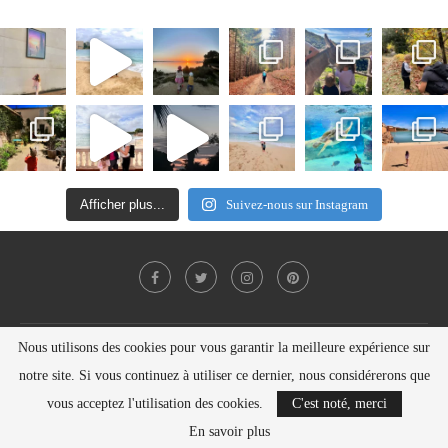
Afficher plus...
Suivez-nous sur Instagram
Nous utilisons des cookies pour vous garantir la meilleure expérience sur
Politique de confidentialité
Contact
notre site. Si vous continuez à utiliser ce dernier, nous considérerons que
Copyright © Nelly SEILER 2021
vous acceptez l'utilisation des cookies.
C'est noté, merci
BACK TO TOP
En savoir plus