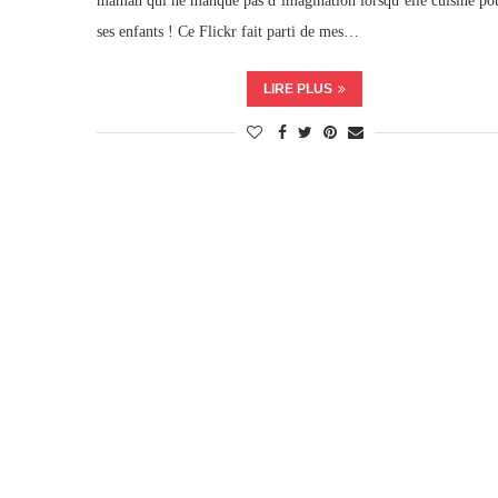
maman qui ne manque pas d’imagination lorsqu’elle cuisine po
ses enfants ! Ce Flickr fait parti de mes…
LIRE PLUS