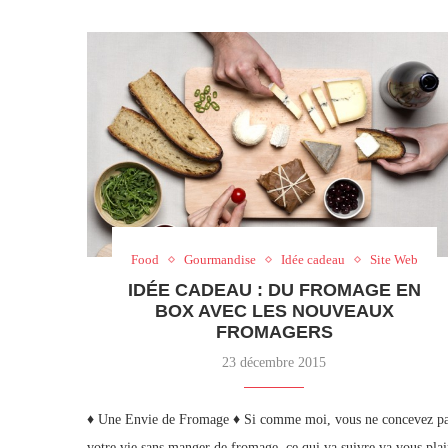
Food
Gourmandise
Idée cadeau
Site Web
IDÉE CADEAU : DU FROMAGE EN
BOX AVEC LES NOUVEAUX
FROMAGERS
23 décembre 2015
♦ Une Envie de Fromage ♦ Si comme moi, vous ne concevez p
votre vie sans manger de fromage, ce qui va suivre va vous plai