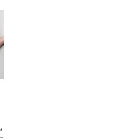
as
re.