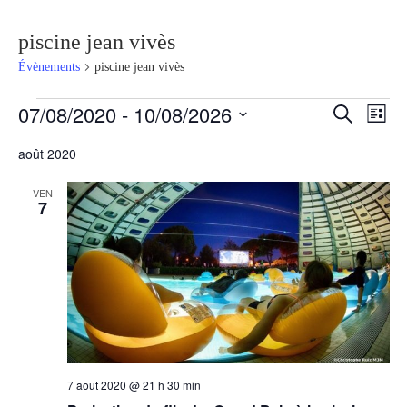
piscine jean vivès
Évènements
piscine jean vivès
07/08/2020
 - 
10/08/2026
Recherche
Navig
Recherche
Liste
et
de
Sélectionnez
navigation
vues
une
de
Évèn
août 2020
date.
vues
Évènements
VEN
7
7 août 2020 @ 21 h 30 min