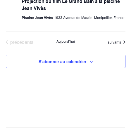
Projection du film Le Grand Bain à la piscine
Jean Vivès
Piscine Jean Vivès
1933 Avenue de Maurin, Montpellier, France
Évènements
précédents
Aujourd’hui
Évènements
suivants
S’abonner au calendrier